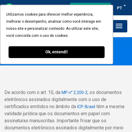
Acesso do cliente
PT
Utilizamos cookies para oferecer melhor experiência,
melhorar o desempenho, analisar como você interage em
Planos e Preços
nosso site e personalizar conteúdo. Ao utilizar este site,
você concorda com o uso de cookies.
O documento assinado
eletronicamente é reconhecido da
Ok, entendi!
mesma forma que um documento
assinado de forma manuscrita?
De acordo com o art. 10, da
, os documentos
MP n° 2.200-2
eletrônicos assinados digitalmente com o uso de
certificados emitidos no âmbito da
têm a mesma
ICP-Brasil
validade jurídica que os documentos em papel com
assinaturas manuscritas. Importante frisar que os
documentos eletrônicos assinados digitalmente por meio